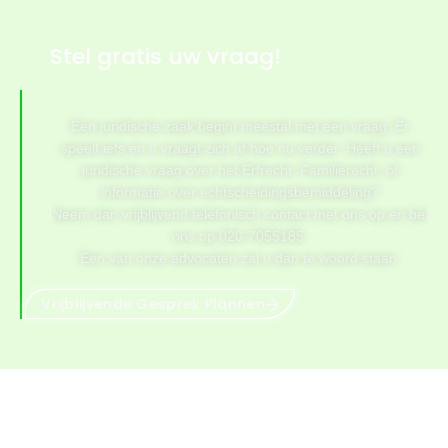
Stel gratis uw vraag!
Een juridische zaak begint meestal met een vraag. Er
speelt iets en u vraagt zich af hoe nu verder. Heeft u een
juridische vraag over het Erfrecht, Familierecht, of
informatie over echtscheidingsbemiddeling?
Neem dan vrijblijvend telefonisch contact met ons op en bel
ons op 020-7055185.
Een van onze advocaten zal u dan te woord staan.
Vrijblijvende Gesprek Plannen